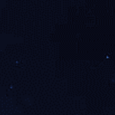
护
异常流量识
定性保障
计
、行为追
源支持