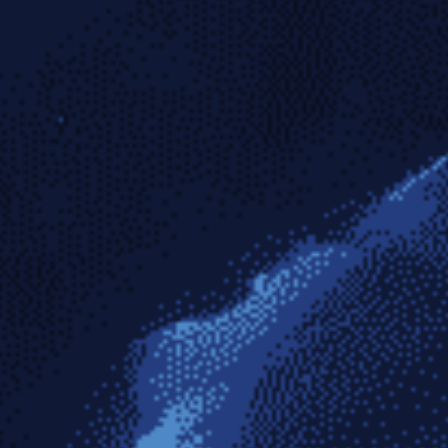
具
安全登录器
Mac 与
采用轻量化架构与加密访问机
，帮助用户稳
制，适配多种设备系统，有效
轻松绕过访
防劫持、防屏蔽，保障平台访
同步与内容
问安全性和数据一致性。
。