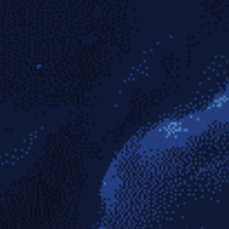
PP综合入口的数据分布模型，模拟全球用户访问密度，直观展现
伦
北
敦
京
新
加
坡
巴
西