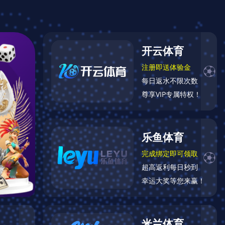
App
公司
体育
注册入口
简介
新闻
体育观看更便
版
提供多终端支持、高清视
。