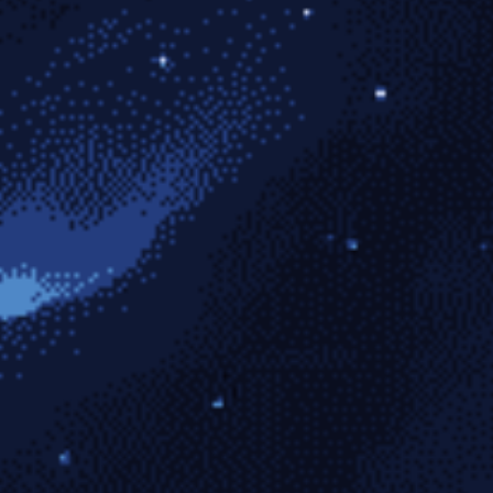
9
结合九游体育(中国)