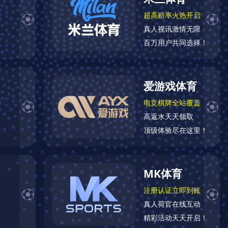
介
体育迷打造高品质的数字化观赛体
)官方网站 - 九游 SPORTS服
亚、中东、欧洲等区域建立了本地化技