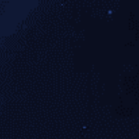
身份验证
网络防
登录、行为识
WAF规则、
、设备绑定
别、服务稳
安全核心
数据加密
行为审
密、权限分级、
关键操作日志
存储隔离
踪、风险溯