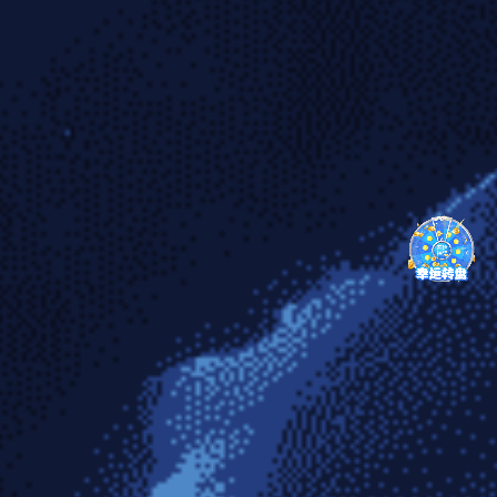
地进行调整
2026-07-14
39 次浏览
张镇麟状态低迷表现不佳10投仅4中仅得9分三
分球命中率不足20
2026-07-11
40 次浏览