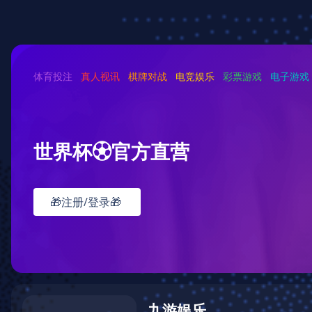
首页
体育动态
全部
最新
热门
推荐