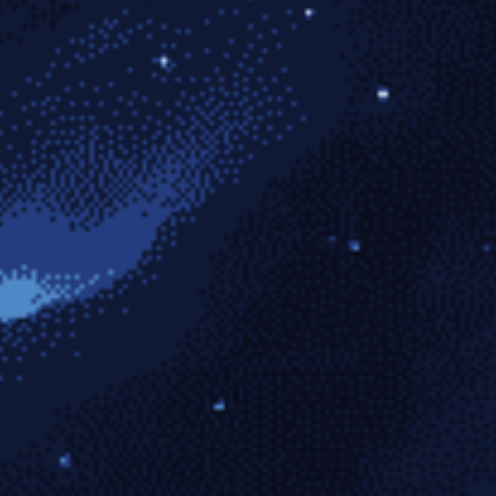
骑士若未引进哈登恐难逃首轮出局球队或将面
临重建危机
2026-07-07
38 次浏览
名嘴称詹姆斯湖人生涯必定成功与字母哥雄鹿
生涯相似之处探讨