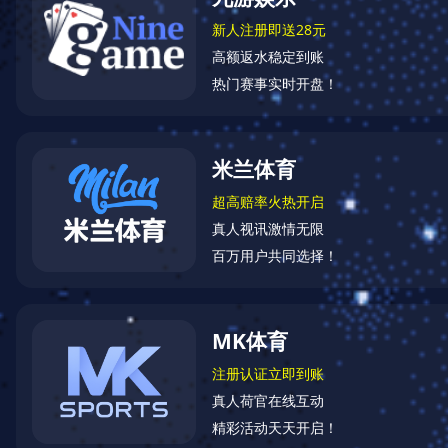
阿森纳正式以5200万欧买断因卡皮耶上赛季助
队夺得英超冠军
2026-08-03
13 次浏览
阿坎吉强调瑞士力争小组第一出线补水暂停影
响比赛节奏
2026-07-29
20 次浏览